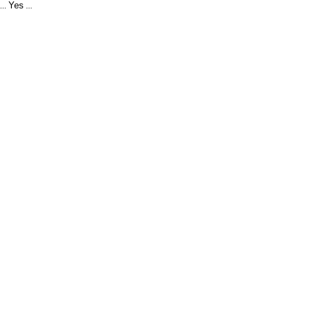
Yes
...
...