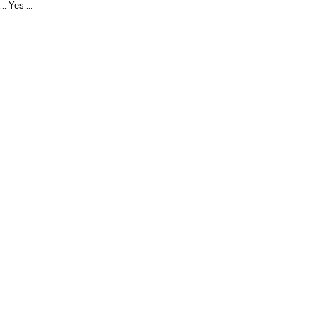
Yes
...
...