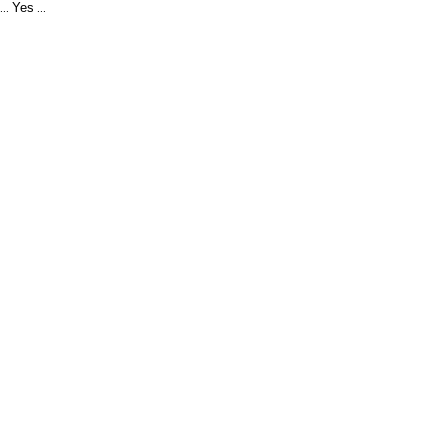
Yes
...
...