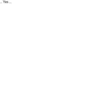
Yes
...
...