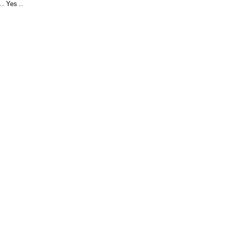
Yes
...
...