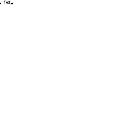
Yes
...
...