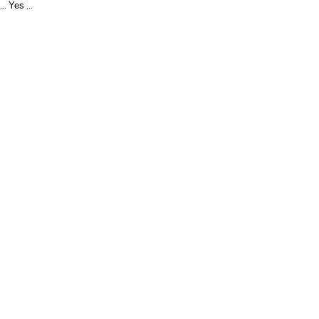
Yes
...
...