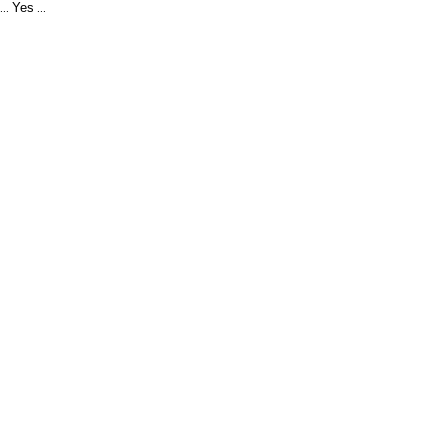
Yes
...
...