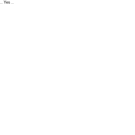
Yes
...
...