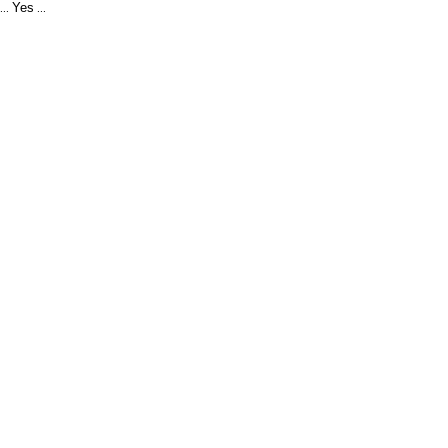
Yes
...
...