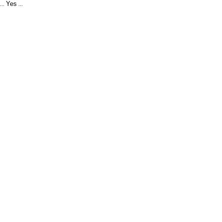
Yes
...
...