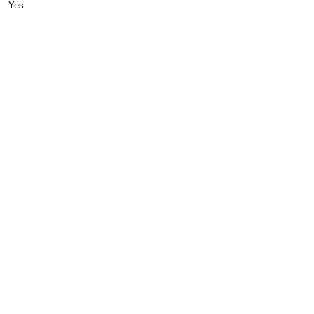
Yes
...
...