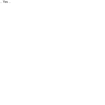
Yes
...
...